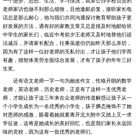
一个进步、思想、生活、学习情况，就算公办学校负责的
老师家访也做不到那么细致，且他逢邮必复，接听家长电
话总是那么耐心，他与我们共同沟通探讨教育帮助孩子更
好发展的方法，遇有好的家教文章又总是很及时地邮给班
中学生的家长们，临近中考前夕王老师又及时地替他们设
法减压，并请家长配合，往事虽逝但仍如昨天那么亲切，
因为有了这样一位好老师的无私付出，才让孩子他们学而
有趣，德智体美劳全面综合发展，才有了孩子的年年三好
生奖。
还有语文老师一字一句为她改作文，性格开朗的数学
老师，英语老师，历史老师，正是有了这样一支优秀老
师，才能让孩子这三年来在众老师的传道解惑让孩子从一
个小学生成长为一名优秀的小学生，孩子腆态掩饰不了她
对恩师的感激，眼看着她就要离开北大附中又踏上又一求
学征途，这将是她成长的美好回忆，也是我们家长永远回
味的党校，因为这有一批优秀的老师们。