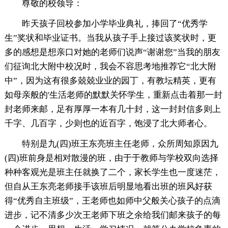
尊敬的校领导：
昨天孩子回校参加小学毕业典礼，捧回了“优秀学
生”奖状和毕业证书。当我从孩子手上接过该奖状时，更
多的感想是想亲口对她的老师们说声“谢谢您”当我的朋友
们征询北大附中校况时，我会不容思考地推荐它“北大附
中”，因为这有很多兢兢业业的园丁，有教坛精英，更有
如母亲般的'生活老师的默默关怀学生，重新点击着那一封
封老师来邮，足有厚厚一本有几十封，这一封封信多则上
千字、几百字，少则也的近百字，饱浸了北大师者心。
特别是九(四)班王东亮班主任老师，众所周知原因九
(四)班前身是相对散漫的班，由于于教师与学校双向选择
种种客观光是班主任就换了二个，家长学生也一度迷茫，
但自从王东亮老师接手该班后明显地看出班的班风好获
得“优秀自主班级”，王老师也如师中父般关心孩子的点滴
进步，记不清多少次王老师下班之余给我们邮来孩子的每