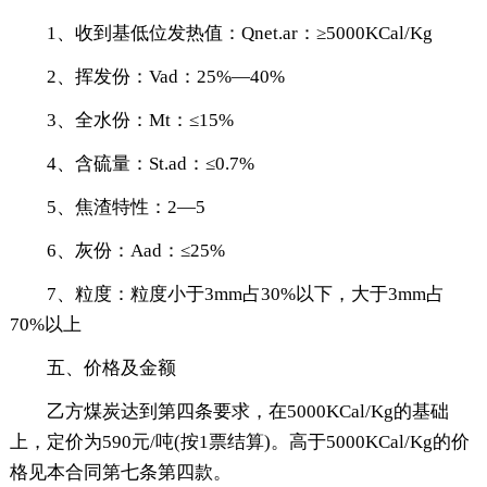
1、收到基低位发热值：Qnet.ar：≥5000KCal/Kg
2、挥发份：Vad：25%—40%
3、全水份：Mt：≤15%
4、含硫量：St.ad：≤0.7%
5、焦渣特性：2—5
6、灰份：Aad：≤25%
7、粒度：粒度小于3mm占30%以下，大于3mm占
70%以上
五、价格及金额
乙方煤炭达到第四条要求，在5000KCal/Kg的基础
上，定价为590元/吨(按1票结算)。高于5000KCal/Kg的价
格见本合同第七条第四款。